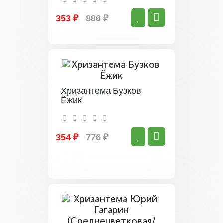
353 ₽
886 ₽
Хризантема Бузков
Ёжик
354 ₽
776 ₽