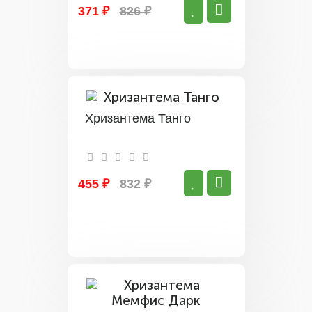
371 ₽
826 ₽
Хризантема Танго
455 ₽
832 ₽