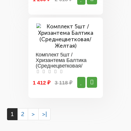
Комплект 5шт /
Хризантема Балтика
(Среднецветковая/
Желтая)
1 412 ₽
3 118 ₽
1
2
>
>|