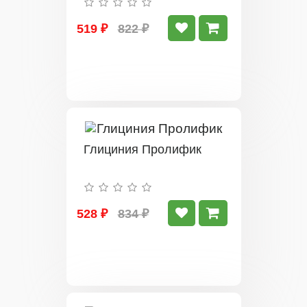
519 ₽
822 ₽
Глициния Пролифик
528 ₽
834 ₽