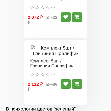
2 072 ₽
2 722
₽
Комплект 5шт /
Глициния Пролифик
2 112 ₽
2 780
₽
В психологии цветов “зеленый”