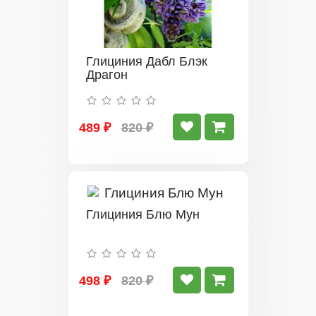
Глициния Дабл Блэк
Драгон
489 ₽
820 ₽
Глициния Блю Мун
498 ₽
820 ₽