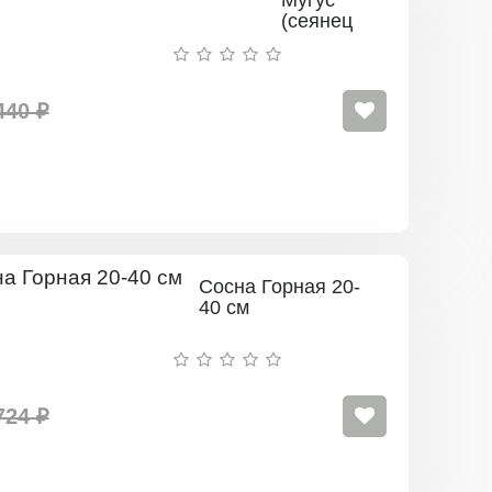
Мугус
(сеянец
до 15
см.)
440 ₽
Сосна Горная 20-
40 см
724 ₽