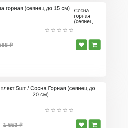
Сосна
горная
(сеянец
до 15 см)
588 ₽
Комплект
5шт
/
Сосна
Горная
(сеянец
до
1 553 ₽