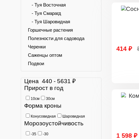
- Туя Восточная
- Туя Смарагд
- Туя Шаровидная
Горшечные растения
Полезности для садовода
Черенки
414 ₽
Саженцы оптом
Подвои
Цена
440
-
5631
₽
Прирост в год
10см
30см
Форма кроны
Конусовидная
Шаровидная
Морозоустойчивость
-35
-30
1 598 ₽