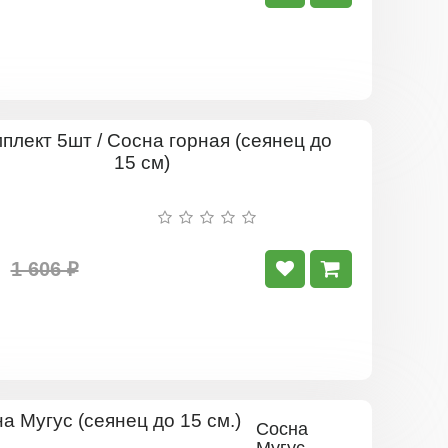
20
см)
Комплект
5шт
/
Сосна
горная
(сеянец
до
1 606 ₽
15
см)
Сосна