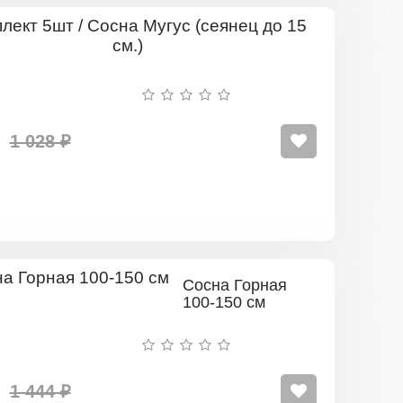
Комплект
5шт
/
Сосна
Мугус
(сеянец
до
1 028 ₽
15
см.)
Сосна Горная
100-150 см
1 444 ₽