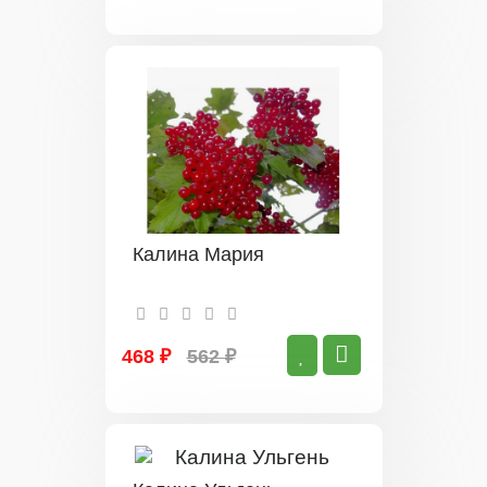
Калина Мария
468 ₽
562 ₽